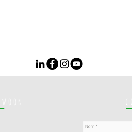
KWOON
C