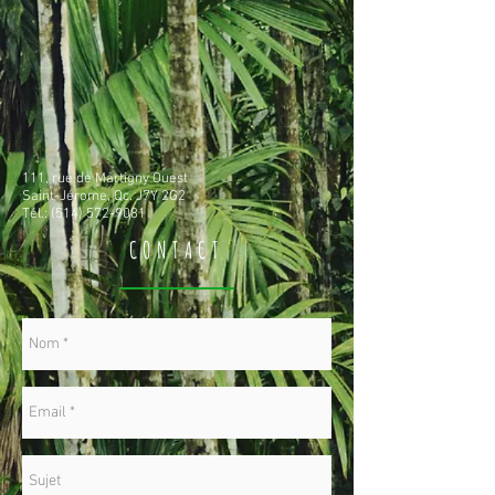
111, rue de Martigny Ouest
Saint-Jérome, Qc. J7Y 2G2
Tél.:
(514) 572-9081
CONTACT